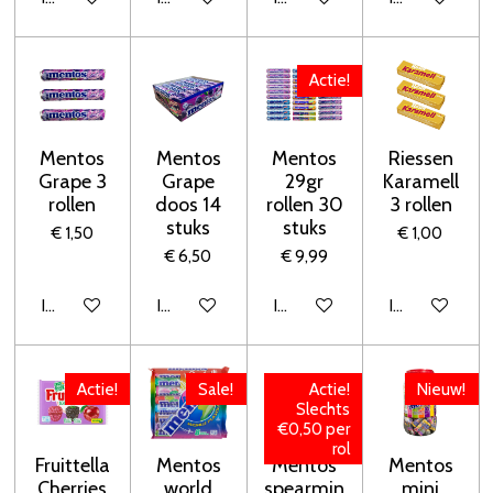
Actie!
Mentos
Mentos
Mentos
Riessen
Grape 3
Grape
29gr
Karamell
rollen
doos 14
rollen 30
3 rollen
stuks
stuks
€ 1,50
€ 1,00
€ 6,50
€ 9,99
In winkelwagen
In winkelwagen
In winkelwagen
In winkelwage
Actie!
Sale!
Actie!
Nieuw!
Slechts
€0,50 per
rol
Fruittella
Mentos
Mentos
Mentos
Cherries
world
spearmin
mini