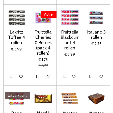
Actie!
Lakritz
Fruittella
Fruittella
Italiano 3
Toffee 4
Cherries
Blackcurr
rollen
rollen
& Berries
ant 4
€ 2,75
(pack 4
rollen
€ 3,99
rollen)
€ 3,99
€ 1,75
€ 2,99
In winkelwagen
In winkelwagen
In winkelwagen
In winkelwage
Uitverkocht