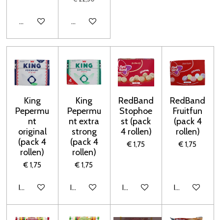
Houd mij op de hoogte
Houd mij op de hoogte
King
King
RedBand
RedBand
Pepermu
Pepermu
Stophoe
Fruitfun
nt
nt extra
st (pack
(pack 4
original
strong
4 rollen)
rollen)
(pack 4
(pack 4
€ 1,75
€ 1,75
rollen)
rollen)
€ 1,75
€ 1,75
In winkelwagen
In winkelwagen
In winkelwagen
In winkelwage