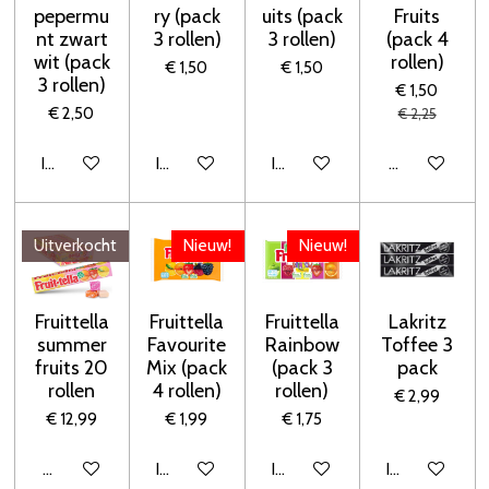
pepermu
ry (pack
uits (pack
Fruits
nt zwart
3 rollen)
3 rollen)
(pack 4
wit (pack
rollen)
€ 1,50
€ 1,50
3 rollen)
€ 1,50
€ 2,50
€ 2,25
In winkelwagen
In winkelwagen
In winkelwagen
Houd mij op 
Uitverkocht
Nieuw!
Nieuw!
Fruittella
Fruittella
Fruittella
Lakritz
summer
Favourite
Rainbow
Toffee 3
fruits 20
Mix (pack
(pack 3
pack
rollen
4 rollen)
rollen)
€ 2,99
€ 12,99
€ 1,99
€ 1,75
Houd mij op de hoogte
In winkelwagen
In winkelwagen
In winkelwage