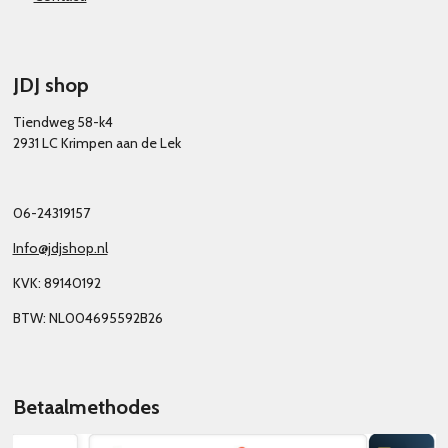
JDJ shop
Tiendweg 58-k4
2931 LC Krimpen aan de Lek
06-24319157
Info@jdjshop.nl
KVK: 89140192
BTW: NL004695592B26
Betaalmethodes