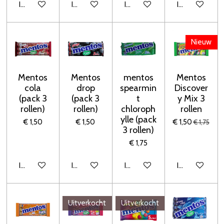
In winkelwagen
In winkelwagen
In winkelwagen
In winkelwage
Nieuw
Mentos
Mentos
mentos
Mentos
cola
drop
spearmin
Discover
(pack 3
(pack 3
t
y Mix 3
rollen)
rollen)
chloroph
rollen
ylle (pack
€ 1,50
€ 1,50
€ 1,50
€ 1,75
3 rollen)
€ 1,75
In winkelwagen
In winkelwagen
In winkelwagen
In winkelwage
Uitverkocht
Uitverkocht