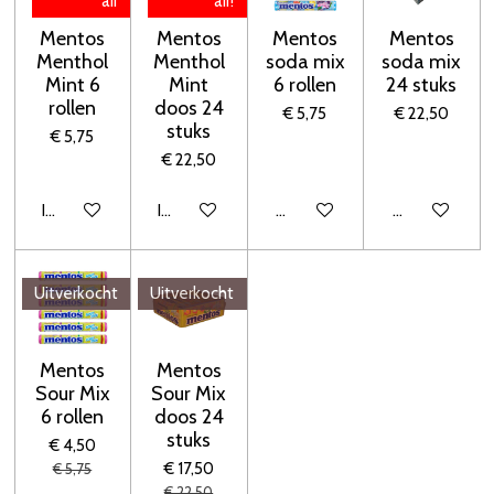
air
air!
Mentos
Mentos
Mentos
Mentos
Menthol
Menthol
soda mix
soda mix
Mint 6
Mint
6 rollen
24 stuks
rollen
doos 24
€ 5,75
€ 22,50
stuks
€ 5,75
€ 22,50
In winkelwagen
In winkelwagen
Houd mij op de hoogte
Houd mij op 
Uitverkocht
Uitverkocht
Mentos
Mentos
Sour Mix
Sour Mix
6 rollen
doos 24
stuks
€ 4,50
€ 17,50
€ 5,75
€ 22,50