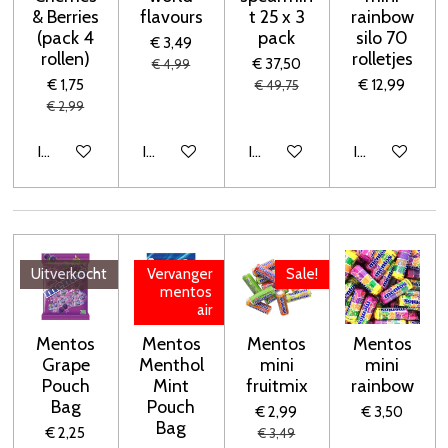
& Berries
flavours
t 25 x 3
rainbow
(pack 4
pack
silo 70
€ 3,49
rollen)
rolletjes
€ 37,50
€ 4,99
€ 1,75
€ 12,99
€ 49,75
€ 2,99
In winkelwagen
In winkelwagen
In winkelwagen
In winkelwage
Uitverkocht
Vervanger
Sale!
mentos
air
Mentos
Mentos
Mentos
Mentos
Grape
Menthol
mini
mini
Pouch
Mint
fruitmix
rainbow
Bag
Pouch
€ 2,99
€ 3,50
Bag
€ 2,25
€ 3,49