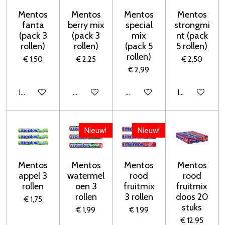
Mentos
Mentos
Mentos
Mentos
fanta
berry mix
special
strongmi
(pack 3
(pack 3
mix
nt (pack
rollen)
rollen)
(pack 5
5 rollen)
rollen)
€ 1,50
€ 2,25
€ 2,50
€ 2,99
In winkelwagen
Houd mij op de hoogte
Houd mij op de hoogte
In winkelwage
Nieuw!
Nieuw!
Mentos
Mentos
Mentos
Mentos
appel 3
watermel
rood
rood
rollen
oen 3
fruitmix
fruitmix
rollen
3 rollen
doos 20
€ 1,75
stuks
€ 1,99
€ 1,99
€ 12,95