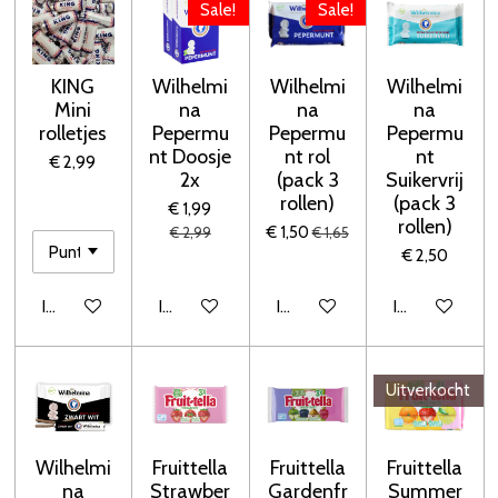
Sale!
Sale!
KING
Wilhelmi
Wilhelmi
Wilhelmi
Mini
na
na
na
rolletjes
Pepermu
Pepermu
Pepermu
nt Doosje
nt rol
nt
€ 2,99
2x
(pack 3
Suikervrij
rollen)
(pack 3
€ 1,99
rollen)
€ 1,50
€ 2,99
€ 1,65
€ 2,50
In winkelwagen
In winkelwagen
In winkelwagen
In winkelwage
Uitverkocht
Wilhelmi
Fruittella
Fruittella
Fruittella
na
Strawber
Gardenfr
Summer