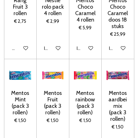
Rang
Nestlé
Mentos
Mentos
Fruit 3
rolo pack
Choco
Choco
rollen
4 rollen
Caramel
Caramel
4 rollen
doos 18
€ 2,75
€ 2,99
stuks
€ 5,99
€ 25,99
Houd mij op de hoogte
In winkelwagen
In winkelwagen
In winkelwage
Mentos
Mentos
Mentos
Mentos
Mint
Fruit
rainbow
aardbei
(pack 3
(pack 3
(pack 3
mix
rollen)
rollen)
rollen)
(pack 3
rollen)
€ 1,50
€ 1,50
€ 1,50
€ 1,50