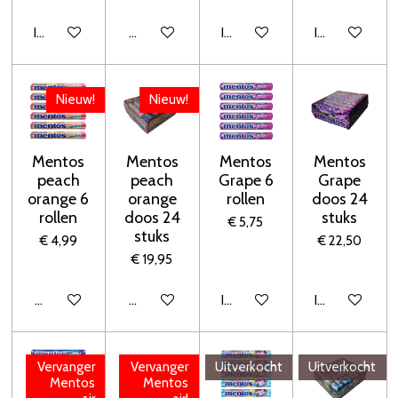
In winkelwagen
Houd mij op de hoogte
In winkelwagen
In winkelwage
Nieuw!
Nieuw!
Mentos
Mentos
Mentos
Mentos
peach
peach
Grape 6
Grape
orange 6
orange
rollen
doos 24
rollen
doos 24
stuks
€ 5,75
stuks
€ 4,99
€ 22,50
€ 19,95
Houd mij op de hoogte
Houd mij op de hoogte
In winkelwagen
In winkelwage
Vervanger
Vervanger
Uitverkocht
Uitverkocht
Mentos
Mentos