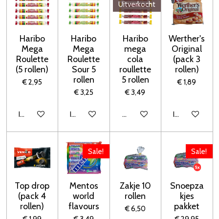
Uitverkocht
Haribo
Haribo
Haribo
Werther's
Mega
Mega
mega
Original
Roulette
Roulette
cola
(pack 3
(5 rollen)
Sour 5
roullette
rollen)
rollen
5 rollen
€ 2,95
€ 1,89
€ 3,25
€ 3,49
In winkelwagen
In winkelwagen
Houd mij op de hoogte
In winkelwage
Sale!
Sale!
Top drop
Mentos
Zakje 10
Snoepza
(pack 4
world
rollen
kjes
rollen)
flavours
pakket
€ 6,50
€ 1,99
€ 3,49
€ 29,95