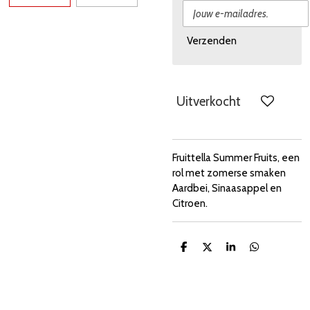
Verzenden
Uitverkocht
Fruittella Summer Fruits, een
rol met zomerse smaken
Aardbei, Sinaasappel en
Citroen.
D
D
S
D
e
e
h
e
l
e
a
l
e
l
r
e
n
e
n