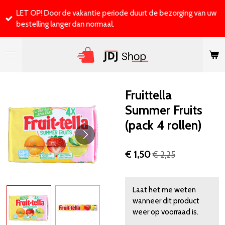
Ga
LET OP! Door de vakantie periode duurt de bezorging van uw
direct
bestelling langer dan normaal.
naar
de
hoofdinhoud
Fruittella
Summer Fruits
(pack 4 rollen)
€ 1,50
€ 2,25
Laat het me weten
wanneer dit product
weer op voorraad is.