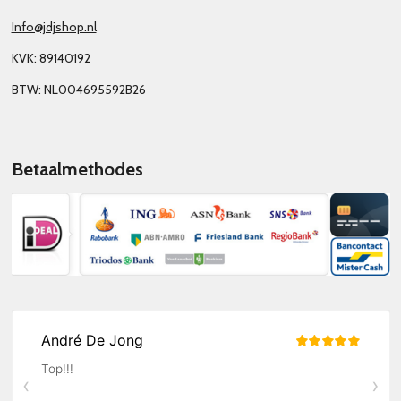
Info@jdjshop.nl
KVK: 89140192
BTW: NL004695592B26
Betaalmethodes