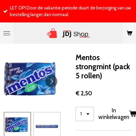
Ga
LET OP! Door de vakantie periode duurt de bezorging van uw
direct
bestelling langer dan normaal.
naar
de
hoofdinhoud
Mentos
strongmint (pack
5 rollen)
€ 2,50
In
winkelwagen