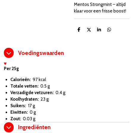
Mentos Strongmint – altijd
klaar voor een frisse boost!
D
D
S
D
e
e
h
e
l
e
a
l
e
l
r
e
n
e
n
Voedingswaarden
Per 25g
Calorieën:
97 kcal
Totale vetten:
0.5 g
Verzadigde vetzuren:
0.4 g
Koolhydraten:
23 g
Suikers:
17 g
Eiwitten:
0 g
Zout:
0.03 g
Ingrediënten