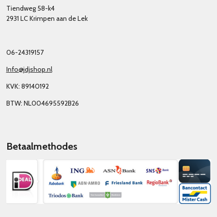
Tiendweg 58-k4
2931 LC Krimpen aan de Lek
06-24319157
Info@jdjshop.nl
KVK: 89140192
BTW: NL004695592B26
Betaalmethodes