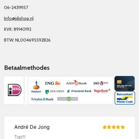
06-24319157
Info@jdjshop.nl
KVK: 89140192
BTW: NL004695592B26
Betaalmethodes