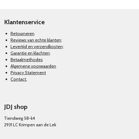
n
e
n
Klantenservice
Retourneren
Reviews van echte klanten;
Levertijd en verzendkosten;
Garantie en klachten
;
Betaalmethodes
Algemene voorwaarden
Privacy Statement
Contact.
JDJ shop
Tiendweg 58-k4
2931 LC Krimpen aan de Lek