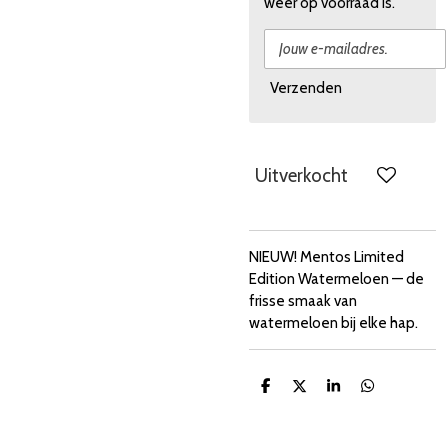
weer op voorraad is.
Verzenden
Uitverkocht
NIEUW! Mentos Limited
Edition Watermeloen — de
frisse smaak van
watermeloen bij elke hap.
D
D
S
D
e
e
h
e
l
e
a
l
e
l
r
e