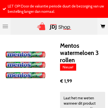
Ga
LET OP! Door de vakantie periode duurt de bezorging van uw
direct
bestelling langer dan normaal.
naar
de
hoofdinhoud
Mentos
watermeloen 3
rollen
Nieuw!
€ 1,99
Laat het me weten
wanneer dit product