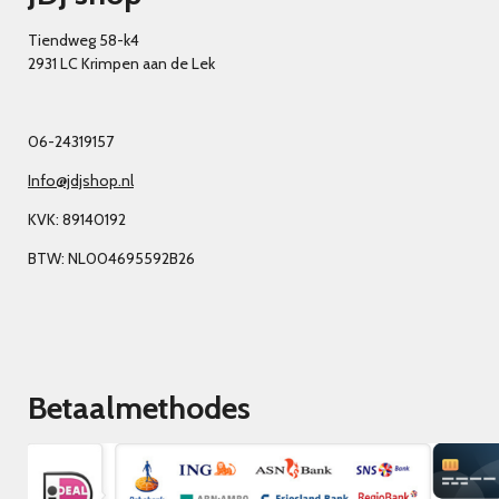
Tiendweg 58-k4
2931 LC Krimpen aan de Lek
06-24319157
Info@jdjshop.nl
KVK: 89140192
BTW: NL004695592B26
Betaalmethodes