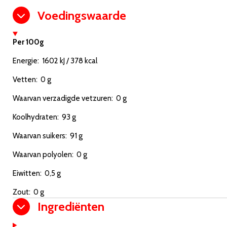
Voedingswaarde
Per 100g
Energie: 1602 kJ / 378 kcal
Vetten: 0 g
Waarvan verzadigde vetzuren: 0 g
Koolhydraten: 93 g
Waarvan suikers: 91 g
Waarvan polyolen: 0 g
Eiwitten: 0,5 g
Zout: 0 g
Ingrediënten