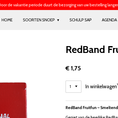
oor de vakantie periode duurt de bezorging van uw bestelling langer
HOME
SOORTEN SNOEP
SCHULP SAP
AGENDA
RedBand Frui
€ 1,75
In winkelwagen
RedBand Fruitfun – Smeltende
Geniet van de heerlijke RedBa