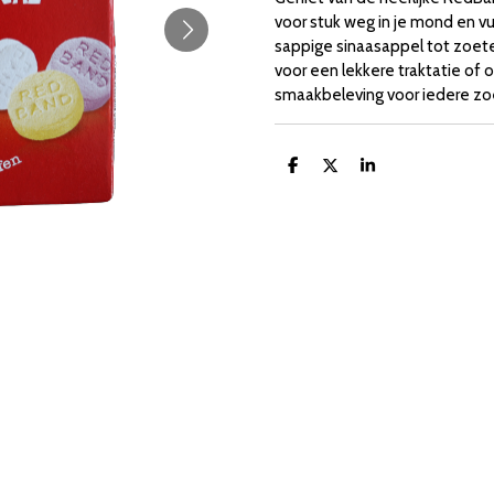
voor stuk weg in je mond en vu
sappige sinaasappel tot zoete 
voor een lekkere traktatie of
smaakbeleving voor iedere z
D
D
S
e
e
h
l
e
a
e
l
r
n
e