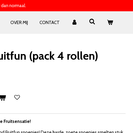
 dan normaal.
OVER MIJ
CONTACT
tfun (pack 4 rollen)
 Fruitsensatie!
nd Fruitfun snoepjes! Deze harde, zoete snoepjes smelten stuk