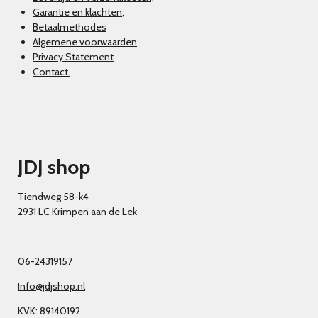
Garantie en klachten
;
Betaalmethodes
Algemene voorwaarden
Privacy Statement
Contact.
JDJ shop
Tiendweg 58-k4
2931 LC Krimpen aan de Lek
06-24319157
Info@jdjshop.nl
KVK: 89140192