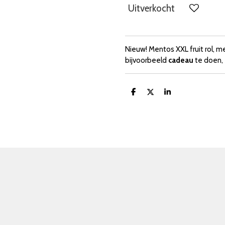
Uitverkocht
Nieuw! Mentos XXL fruit rol, me
bijvoorbeeld
cadeau
te doen, 
D
D
S
e
e
h
l
e
a
e
l
r
n
e