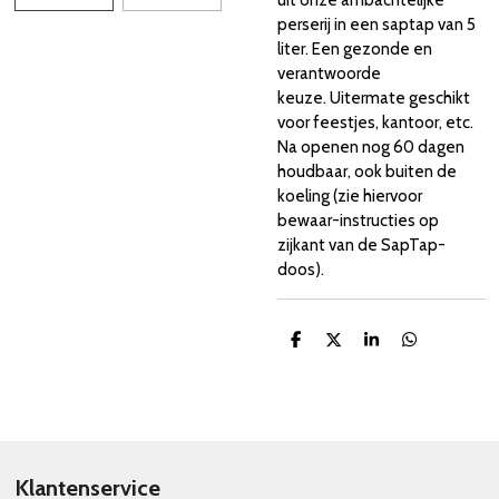
perserij in een saptap van 5
liter. Een gezonde en
verantwoorde
keuze. Uitermate geschikt
voor feestjes, kantoor, etc.
Na openen nog 60 dagen
houdbaar, ook buiten de
koeling (zie hiervoor
bewaar-instructies op
zijkant van de SapTap-
doos).
D
D
S
D
e
e
h
e
l
e
a
l
e
l
r
e
n
e
n
Klantenservice