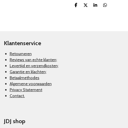
D
D
S
D
e
e
h
e
l
e
a
l
e
l
r
e
n
e
n
Klantenservice
Retourneren
Reviews van echte klanten;
Levertijd en verzendkosten;
Garantie en klachten
;
Betaalmethodes
Algemene voorwaarden
Privacy Statement
Contact.
JDJ shop