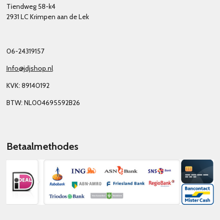
Tiendweg 58-k4
2931 LC Krimpen aan de Lek
06-24319157
Info@jdjshop.nl
KVK: 89140192
BTW: NL004695592B26
Betaalmethodes