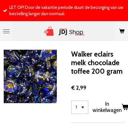
Ga
LET OP! Door de vakantie periode duurt de bezorging van uw
direct
bestelling langer dan normaal.
naar
de
hoofdinhoud
Walker eclairs
melk chocolade
toffee 200 gram
€ 2,99
In
winkelwagen