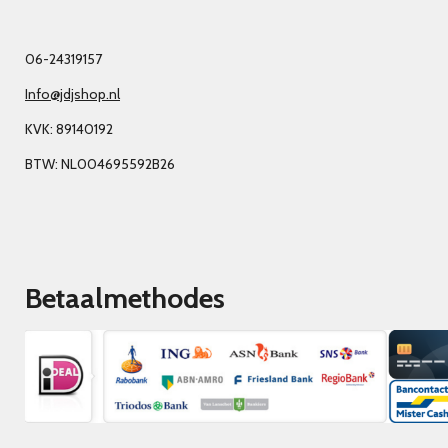
06-24319157
Info@jdjshop.nl
KVK: 89140192
BTW: NL004695592B26
Betaalmethodes