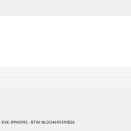
el - KVK: 89140192 - BTW: NL004695592B26