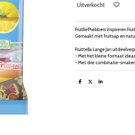
Uitverkocht
Fruitliefhebbers inspireren Fru
Gemaakt met fruitsap en natuu
Fruittella Lange Jan uitdeelver
- Met het kleine formaat idea
- Met drie combinatie-smaken i
D
D
S
e
e
h
l
e
a
e
l
r
n
e