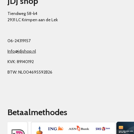
JDJ shop
Tiendweg 58-k4
2931 LC Krimpen aan de Lek
06-24319157
Info@jdjshop.nl
KVK: 89140192
BTW: NL004695592B26
Betaalmethodes