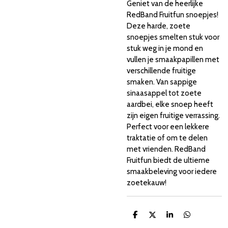
Geniet van de heerlijke
RedBand Fruitfun snoepjes!
Deze harde, zoete
snoepjes smelten stuk voor
stuk weg in je mond en
vullen je smaakpapillen met
verschillende fruitige
smaken. Van sappige
sinaasappel tot zoete
aardbei, elke snoep heeft
zijn eigen fruitige verrassing.
Perfect voor een lekkere
traktatie of om te delen
met vrienden. RedBand
Fruitfun biedt de ultieme
smaakbeleving voor iedere
zoetekauw!
D
D
S
D
e
e
h
e