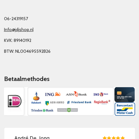
06-24319157
Info@jdjshop.nl
KVK: 89140192
BTW: NL004695592B26
Betaalmethodes