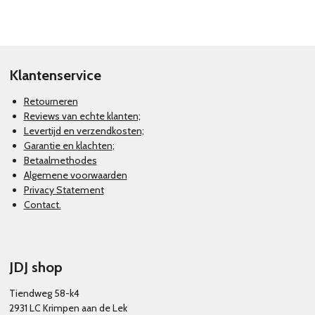
l
e
a
l
e
l
r
e
n
e
n
Klantenservice
Retourneren
Reviews van echte klanten;
Levertijd en verzendkosten;
Garantie en klachten
;
Betaalmethodes
Algemene voorwaarden
Privacy Statement
Contact.
JDJ shop
Tiendweg 58-k4
2931 LC Krimpen aan de Lek