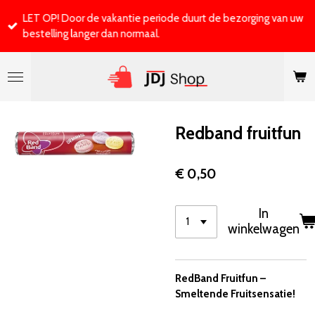
Ga
LET OP! Door de vakantie periode duurt de bezorging van uw
direct
bestelling langer dan normaal.
naar
de
hoofdinhoud
Redband fruitfun
€ 0,50
In
winkelwagen
RedBand Fruitfun –
Smeltende Fruitsensatie!