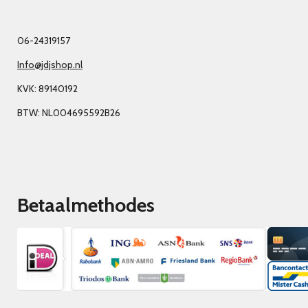
06-24319157
Info@jdjshop.nl
KVK: 89140192
BTW: NL004695592B26
Betaalmethodes