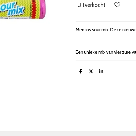
Uitverkocht
Mentos sour mix. Deze nieuwe rol
Een unieke mix van vier zure v
D
D
S
e
e
h
l
e
a
e
l
r
n
e