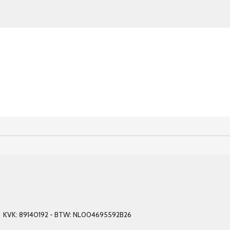
el - KVK: 89140192 - BTW: NL004695592B26