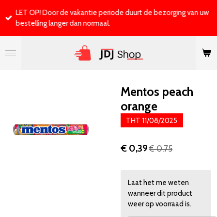
Ga
LET OP! Door de vakantie periode duurt de bezorging van uw
direct
bestelling langer dan normaal.
naar
de
hoofdinhoud
Mentos peach
orange
THT 11/08/2025
€ 0,39
€ 0,75
Laat het me weten
wanneer dit product
weer op voorraad is.