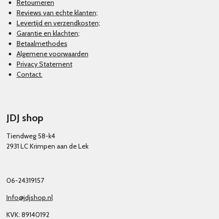
Retourneren
Reviews van echte klanten;
Levertijd en verzendkosten;
Garantie en klachten
;
Betaalmethodes
Algemene voorwaarden
Privacy Statement
Contact.
JDJ shop
Tiendweg 58-k4
2931 LC Krimpen aan de Lek
06-24319157
Info@jdjshop.nl
KVK: 89140192