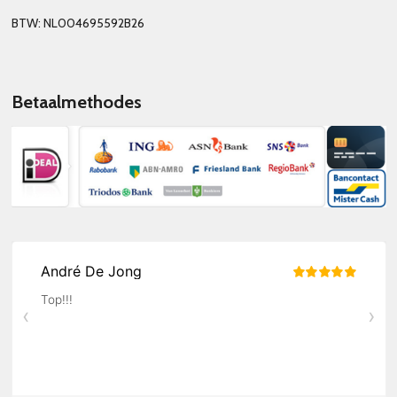
BTW: NL004695592B26
Betaalmethodes