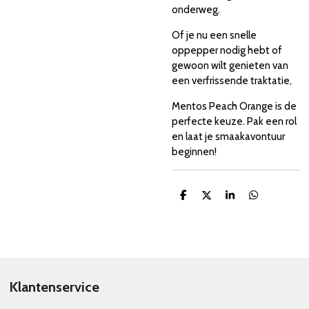
onderweg.
Of je nu een snelle
oppepper nodig hebt of
gewoon wilt genieten van
een verfrissende traktatie,
Mentos Peach Orange is de
perfecte keuze. Pak een rol
en laat je smaakavontuur
beginnen!
D
D
S
D
e
e
h
e
l
e
a
l
e
l
r
e
n
e
n
Klantenservice