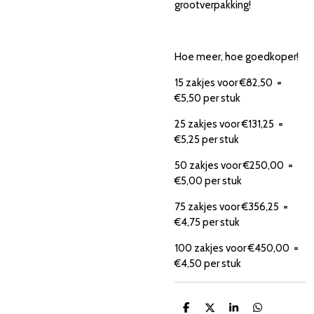
grootverpakking!
Hoe meer, hoe goedkoper!
15 zakjes voor €82,50 =
€5,50 per stuk
25 zakjes voor €131,25 =
€5,25 per stuk
50 zakjes voor €250,00 =
€5,00 per stuk
75 zakjes voor €356,25 =
€4,75 per stuk
100 zakjes voor €450,00 =
€4,50 per stuk
D
D
S
D