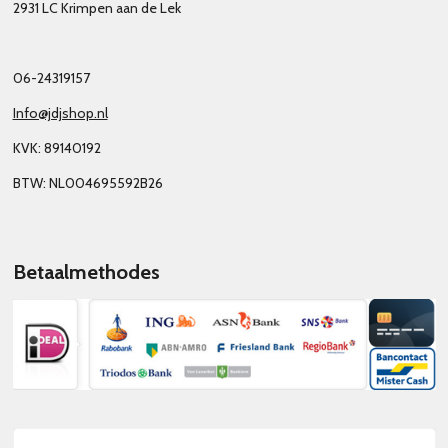
2931 LC Krimpen aan de Lek
06-24319157
Info@jdjshop.nl
KVK: 89140192
BTW: NL004695592B26
Betaalmethodes