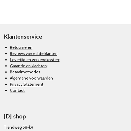
e
e
h
e
l
e
a
l
e
l
r
e
n
e
n
Klantenservice
Retourneren
Reviews van echte klanten;
Levertijd en verzendkosten;
Garantie en klachten
;
Betaalmethodes
Algemene voorwaarden
Privacy Statement
Contact.
JDJ shop
Tiendweg 58-k4