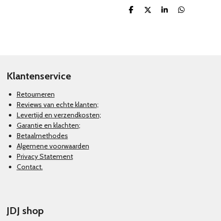
D
D
S
D
e
e
h
e
l
e
a
l
e
l
r
e
n
e
n
Klantenservice
Retourneren
Reviews van echte klanten;
Levertijd en verzendkosten;
Garantie en klachten
;
Betaalmethodes
Algemene voorwaarden
Privacy Statement
Contact.
JDJ shop