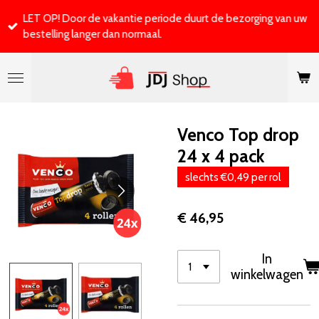
Ga
LET OP! Door de vakantie periode duurt de bezorging van uw
direct
bestelling langer dan normaal.
naar
de
hoofdinhoud
Venco Top drop
24 x 4 pack
slechts €0,49 per rol
€ 46,95
In
winkelwagen