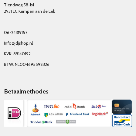
Tiendweg 58-k4
2931 LC Krimpen aan de Lek
06-24319157
Info@jdjshop.nl
KVK: 89140192
BTW: NL004695592B26
Betaalmethodes