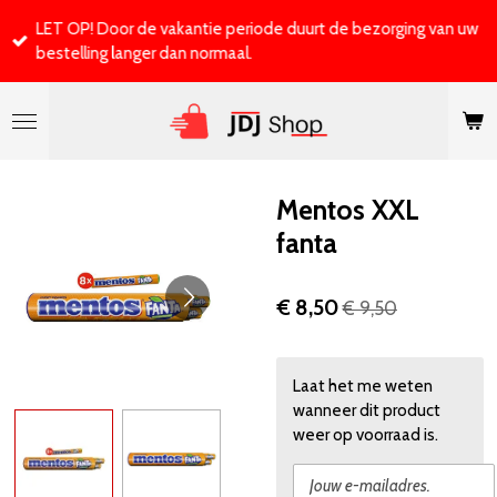
Ga
LET OP! Door de vakantie periode duurt de bezorging van uw
direct
bestelling langer dan normaal.
naar
de
hoofdinhoud
Mentos XXL
fanta
€ 8,50
€ 9,50
Laat het me weten
wanneer dit product
weer op voorraad is.