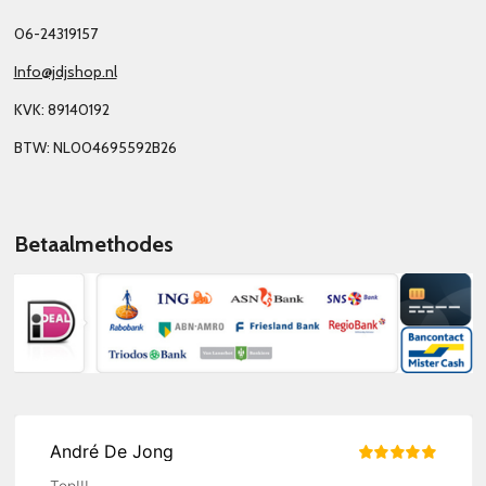
06-24319157
Info@jdjshop.nl
KVK: 89140192
BTW: NL004695592B26
Betaalmethodes