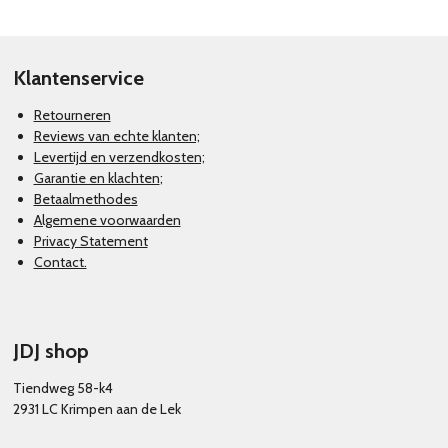
n
e
n
Klantenservice
Retourneren
Reviews van echte klanten;
Levertijd en verzendkosten;
Garantie en klachten
;
Betaalmethodes
Algemene voorwaarden
Privacy Statement
Contact.
JDJ shop
Tiendweg 58-k4
2931 LC Krimpen aan de Lek