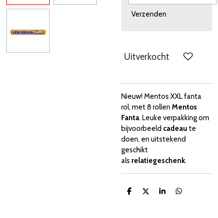
Verzenden
Uitverkocht
Nieuw! Mentos XXL fanta
rol, met 8 rollen
Mentos
Fanta
. Leuke verpakking om
bijvoorbeeld
cadeau
te
doen, en uitstekend
geschikt
als
relatiegeschenk
.
D
D
S
D
e
e
h
e
l
e
a
l
e
l
r
e